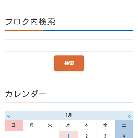
ブログ内検索
カレンダー
«
»
1月
日
月
火
水
木
金
土
1
2
3
4