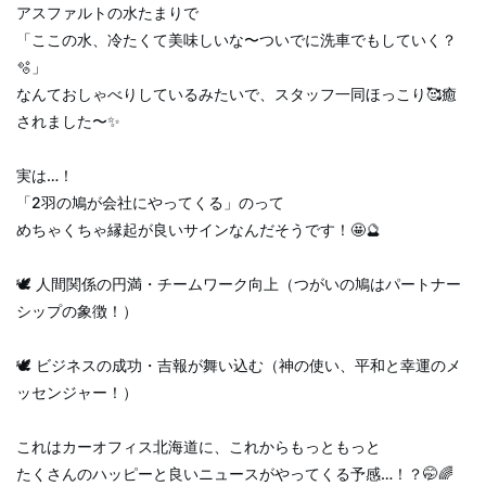
アスファルトの水たまりで
「ここの水、冷たくて美味しいな〜ついでに洗車でもしていく？
🫧」
なんておしゃべりしているみたいで、スタッフ一同ほっこり🥰癒
されました〜✨
実は…！
「2羽の鳩が会社にやってくる」のって
めちゃくちゃ縁起が良いサインなんだそうです！🤩🔮
🕊️ 人間関係の円満・チームワーク向上（つがいの鳩はパートナー
シップの象徴！）
🕊️ ビジネスの成功・吉報が舞い込む（神の使い、平和と幸運のメ
ッセンジャー！）
これはカーオフィス北海道に、これからもっともっと
たくさんのハッピーと良いニュースがやってくる予感…！？🤭🌈