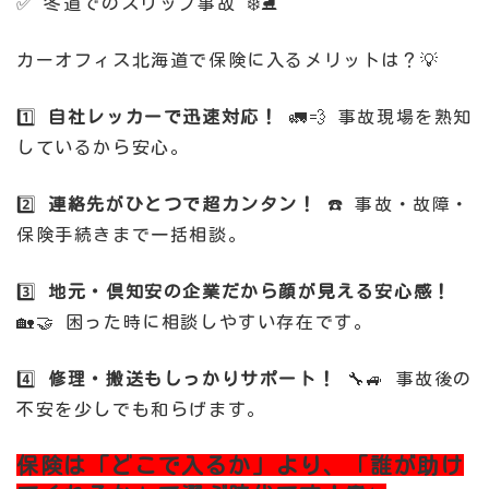
✅ 冬道でのスリップ事故 ❄️⛸️
カーオフィス北海道で保険に入るメリットは？💡
1️⃣
自社レッカーで迅速対応！
🚛💨 事故現場を熟知
しているから安心。
2️⃣
連絡先がひとつで超カンタン！
☎️ 事故・故障・
保険手続きまで一括相談。
3️⃣
地元・倶知安の企業だから顔が見える安心感！
🏡🤝 困った時に相談しやすい存在です。
4️⃣
修理・搬送もしっかりサポート！
🔧🚙 事故後の
不安を少しでも和らげます。
保険は「どこで入るか」より、「誰が助け