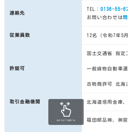
TEL：
0136-55-628
連絡先
お問い合わせは
問
従業員数
12名（令和7年5月
国土交通省 指定工場
許認可
一般貨物自動車運送
古物商許可 北海道公
取引金融機関
北海道信用金庫、
福田部品㈱、
㈱宮
scrollable