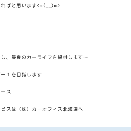
ばと思います<m(__)m>
にし、最良のカーライフを提供します～
バー１を目指します
リース
ービスは（株）カーオフィス北海道へ