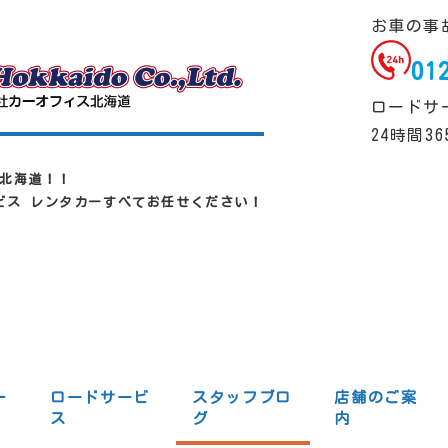
お車の事
01
ロードサ
24時間3
北海道！！
ービス レンタカーすべてお任せください！
一
ロードサービ
スタッフブロ
店舗のご案
ス
グ
内