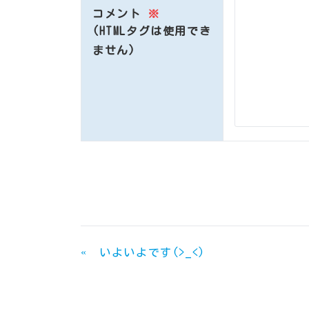
コメント
※
(HTMLタグは使用でき
ません)
«
いよいよです(>_<)