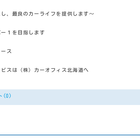
にし、最良のカーライフを提供します～
バー１を目指します
リース
ービスは（株）カーオフィス北海道へ
(0)