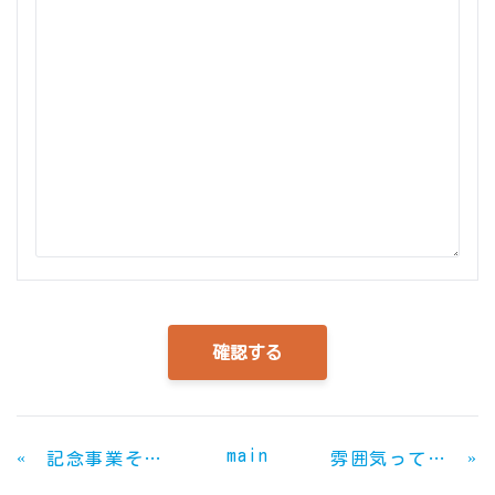
main
«
»
記念事業その１
雰囲気って大切