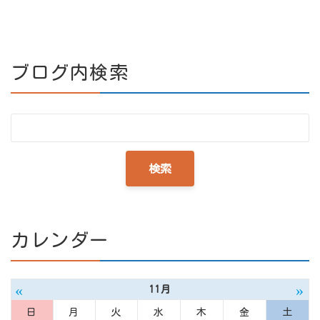
ブログ内検索
カレンダー
«
»
11月
日
月
火
水
木
金
土