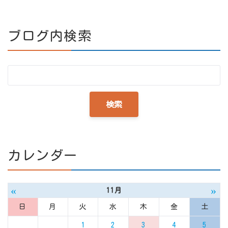
ブログ内検索
カレンダー
«
»
11月
日
月
火
水
木
金
土
1
2
3
4
5