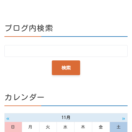
ブログ内検索
カレンダー
«
»
11月
日
月
火
水
木
金
土