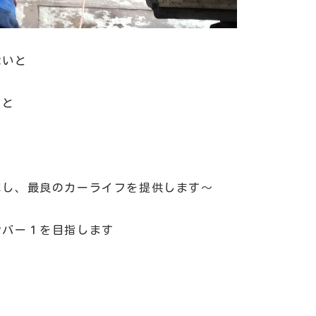
ないと
、と
にし、最良のカーライフを提供します～
バー１を目指します