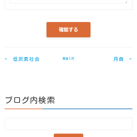
main
«
»
低炭素社会
月食
ブログ内検索